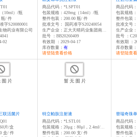
T01
商品代码：*LSPT01
商品代码：*
（10ml）/瓶
包装规格：420mg（14ml）/瓶
包装规格：0
 瓶/ 件
整件包装：200.00 瓶/ 件
整件包装：60
字S20080001
批准文号：
国药准字S20240054
批准文号
生物药业有限公司
生产企业：正大天晴药业集团南京顺欣制药有限公司
生产企业
4041
批号 ：BB20260409
批号 ：C202
-02
有效期 ：2029-04-17
有效期 ：202
库存数量：
有
库存数量
请登陆查看价格
请登陆查
三联活菌片
特立帕肽注射液
替瑞奇珠
Q01
商品代码：*LSTL01
商品代码：*
60片/盒
包装规格：20μg：80μl，2.4ml/支（笔芯）
 盒/ 件
整件包装：200.00 支/ 件
整件包装：20