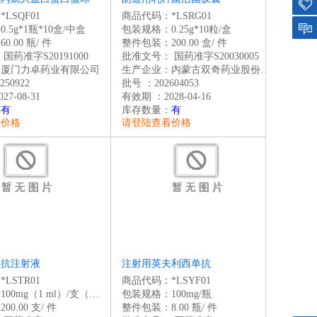
中心
购物
LSQF01
商品代码：*LSRG01
车
收藏
.5g*1瓶*10盒/中盒
包装规格：0.25g*10粒/盒
.00 瓶/ 件
整件包装：200.00 盒/ 件
站内
：
国药准字S20191000
批准文号：
国药准字S20030005
：厦门力卓药业有限公司
生产企业：内蒙古双奇药业股份有限公司
信息
50922
批号 ：202604053
7-08-31
有效期 ：2028-04-16
：
有
库存数量：
有
看价格
请登陆查看价格
单抗注射液
注射用英夫利西单抗
LSTR01
商品代码：*LSYF01
包装规格：100mg（1 ml）/支（预充式）
包装规格：100mg/瓶
0.00 支/ 件
整件包装：8.00 瓶/ 件