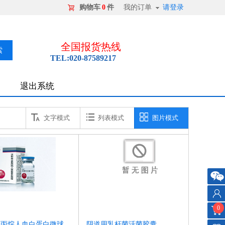
购物车
0
件
我的订单
请登录
全国报货热线
TEL:020-87589217
退出系统
微信客服
文字模式
列表模式
图片模式
客服
0
微信
用户
氟丙烷人血白蛋白微球
阴道用乳杆菌活菌胶囊