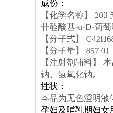
成份：
【化学名称】 20β-羧
苷醛酸基-α-D-
【分子式】 C42H68
【分子量】 857.01
【注射剂辅料】 
钠、氢氧化钠。
性状：
本品为无色澄明液
孕妇及哺乳期妇女